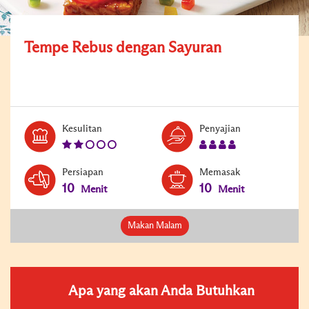
Tempe Rebus dengan Sayuran
Level:
Serves:
Kesulitan
Penyajian
2
4
Persiapan
Memasak
10
10
Menit
Menit
Makan Malam
Apa yang akan Anda Butuhkan