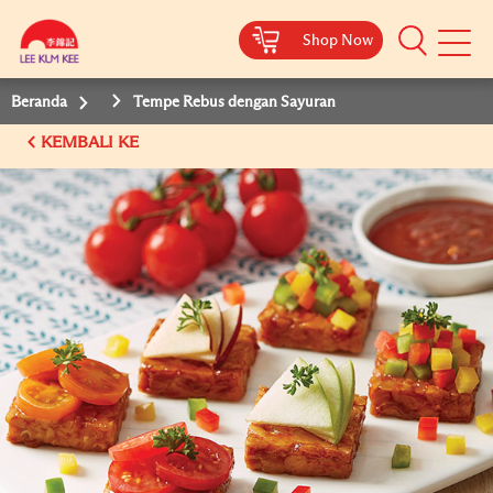
Shop Now
Mobile
Menu
Beranda
Tempe Rebus dengan Sayuran
KEMBALI KE