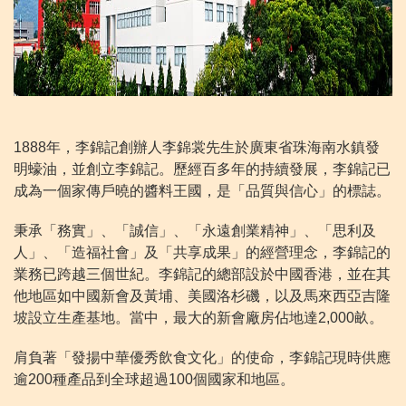
1888年，李錦記創辦人李錦裳先生於廣東省珠海南水鎮發
明蠔油，並創立李錦記。歷經百多年的持續發展，李錦記已
成為一個家傳戶曉的醬料王國，是「品質與信心」的標誌。
秉承「務實」、「誠信」、「永遠創業精神」、「思利及
人」、「造福社會」及「共享成果」的經營理念，李錦記的
業務已跨越三個世紀。李錦記的總部設於中國香港，並在其
他地區如中國新會及黃埔、美國洛杉磯，以及馬來西亞吉隆
坡設立生產基地。當中，最大的新會廠房佔地達2,000畝。
肩負著「發揚中華優秀飲食文化」的使命，李錦記現時供應
逾200種產品到全球超過100個國家和地區。